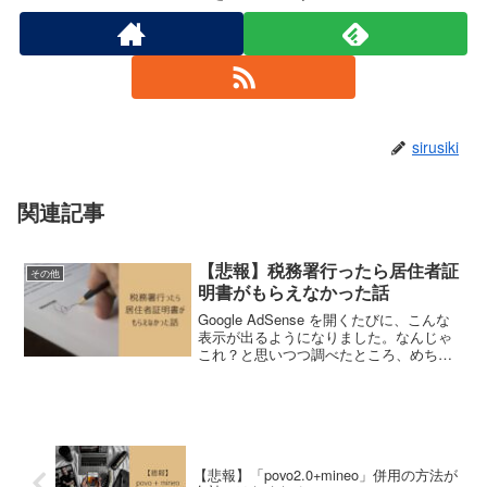
sirusiki
関連記事
【悲報】税務署行ったら居住者証
その他
明書がもらえなかった話
Google AdSense を開くたびに、こんな
表示が出るようになりました。なんじゃ
これ？と思いつつ調べたところ、めちゃ
くちゃざっくりいうと「日本に住んでる
証拠を出さないとシンガポール分も課税
（二重課税）するよ。それか報酬支払わ
ないよ。」...
【悲報】「povo2.0+mineo」併用の方法が