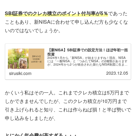
SBI証券でのクレカ積立のポイント付与率が5％
であった
こともあり、新NISAに合わせて申し込んだ方も少なくな
いのではないでしょうか。
【新NISA】SBI証券での設定方法！ほぼ年初一括
投資
2024年1月から「新NISA」が始まりますね！現在、NISA
には「一般NISA」と「つみたてNISA」の2種類があります
が、2024年から2つが統合された新たなNISA制度に生まれ
変わります。また、SBI証券では、2023年11月19日(...
2023.12.05
sirusiki.com
かくいう私はその一人。これまでクレカ積立は5万円まで
しかできませんでしたが、このクレカ積立が10万円まで
引き上げられると知り、これは作らねば損！と半ば勢いで
申し込みをしましたが、
とにかく年会費が高すぎる・・・